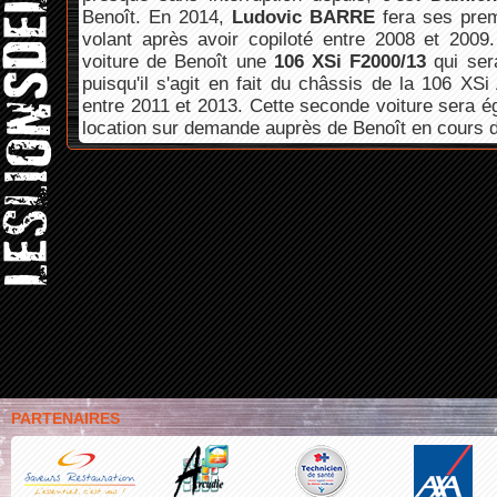
Benoît. En 2014,
Ludovic BARRE
fera ses prem
volant après avoir copiloté entre 2008 et 2009. 
voiture de Benoît une
106 XSi F2000/13
qui sera
puisqu'il s'agit en fait du châssis de la 106 XSi
entre 2011 et 2013. Cette seconde voiture sera é
location sur demande auprès de Benoît en cours d
PARTENAIRES