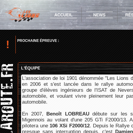
ACCUEIL
NEWS
RÉ
!
PROCHAINE ÉPREUVE :
L'ÉQUIPE
L'association de loi 1901 dénommée "Les Lions d
en 2006 et s'est lancée dans le rallye automob
groupe d'élèves ingénieurs de l'ISAT de Never
automobile, et voulant vivre pleinement leur pa
automobile.
En 2007,
Benoît LOBREAU
débute sur les s
Migennois au volant d'une 205 GTi F2000/13. A 
pilotera une
106 XSi F2000/12
. Depuis le Rallye
presque sans interruption depuis, c'est
Damie