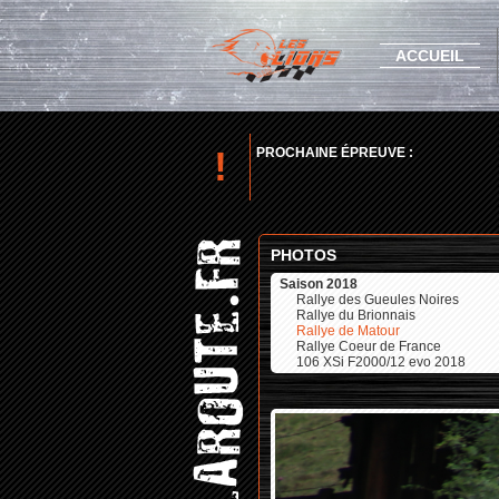
ACCUEIL
!
PROCHAINE ÉPREUVE :
PHOTOS
Saison 2018
Rallye des Gueules Noires
Rallye du Brionnais
Rallye de Matour
Rallye Coeur de France
106 XSi F2000/12 evo 2018